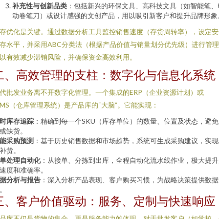
补充性与创新品类
：包括新兴的环保文具、高科技文具（如智能笔、
动卷笔刀）或设计感强的文创产品，用以吸引新客户和提升品牌形象
存优化是关键。通过数据分析工具监控销售速度（存货周转率），设定安
存水平，并采用ABC分类法（根据产品价值与销量划分优先级）进行管
以有效减少滞销风险，并确保资金高效利用。
二、高效管理的支柱：数字化与信息化系统
代批发业务离不开数字化管理。一个集成的ERP（企业资源计划）或
MS（仓库管理系统）是产品库的“大脑”。它能实现：
时库存追踪
：精确到每一个SKU（库存单位）的数量、位置及状态，避免
或缺货。
能采购预测
：基于历史销售数据和市场趋势，系统可生成采购建议，实现
补货。
单处理自动化
：从接单、分拣到出库，全程自动化流水线作业，极大提升
速度和准确率。
据分析与报告
：深入分析产品表现、客户购买习惯，为战略决策提供数据
。
三、客户价值驱动：服务、定制与快速响应
品库不仅是货物的集合，更是服务能力的体现。对于批发客户（如学校、