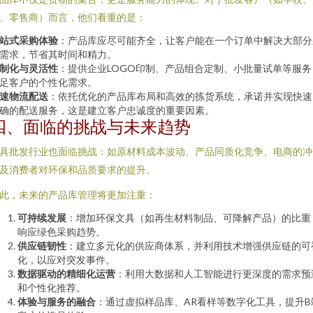
、零售商）而言，他们看重的是：
站式采购体验
：产品库应尽可能齐全，让客户能在一个订单中解决大部分
需求，节省其时间和精力。
制化与灵活性
：提供企业LOGO印制、产品组合定制、小批量试单等服务
足客户的个性化需求。
速物流配送
：依托优化的产品库布局和高效的拣货系统，承诺并实现快速
确的配送服务，这是建立客户忠诚度的重要因素。
四、面临的挑战与未来趋势
具批发行业也面临挑战：如原材料成本波动、产品同质化竞争、电商的冲
及消费者对环保和品质要求的提升。
此，未来的产品库管理将更加注重：
可持续发展
：增加环保文具（如再生材料制品、可降解产品）的比重
响应绿色采购趋势。
供应链韧性
：建立多元化的供应商体系，并利用技术增强供应链的可
化，以应对突发事件。
数据驱动的精细化运营
：利用大数据和人工智能进行更深度的需求预
和个性化推荐。
体验与服务的融合
：通过虚拟样品库、AR看样等数字化工具，提升B